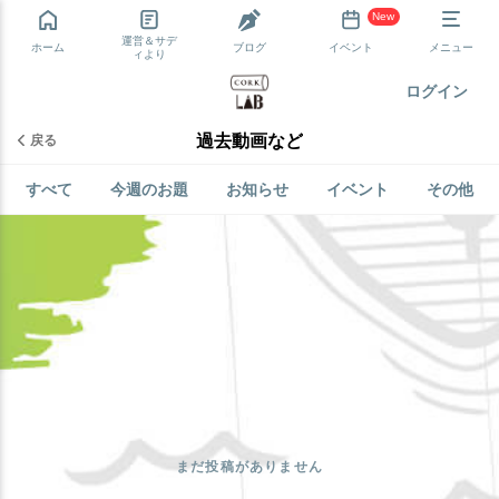
New
運営＆サデ
ホーム
ブログ
イベント
メニュー
ィより
ログイン
過去動画など
戻る
すべて
今週のお題
お知らせ
イベント
その他
まだ投稿がありません