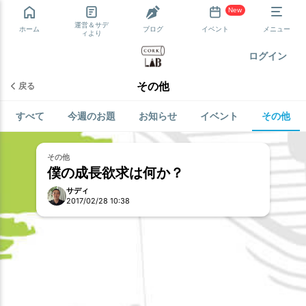
New
運営＆サデ
ホーム
ブログ
イベント
メニュー
ィより
ログイン
その他
戻る
すべて
今週のお題
お知らせ
イベント
その他
お試し
その他
僕の成長欲求は何か？
サディ
2017/02/28 10:38