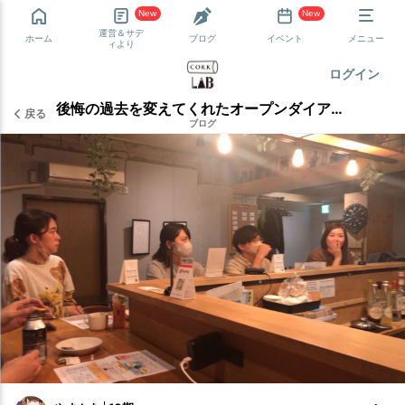
New
New
運営＆サデ
ホーム
ブログ
イベント
メニュー
ィより
ログイン
後悔の過去を変えてくれたオープンダイアローグ
戻る
ブログ