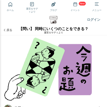
New
運営＆サデ
ホーム
ブログ
イベント
メニュー
ィより
ログイン
【問い】 同時にいくつのことをできる？
戻る
運営＆サディより