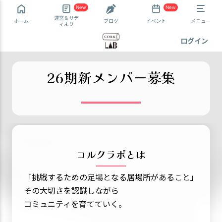
New
New
運営＆サデ
ホーム
ブログ
イベント
メニュー
ィより
ログイン
26期新メンバー募集
コルクラボとは
「挑戦するための足場となる居場所があること」
その大切さを認識しながら
コミュニティを育てていく。