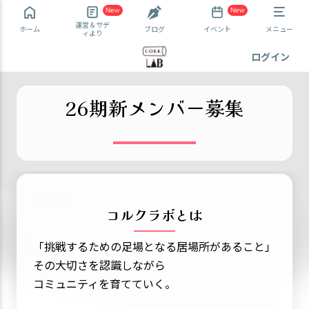
New
New
運営＆サデ
ホーム
ブログ
イベント
メニュー
ィより
ログイン
26期新メンバー募集
コルクラボとは
「挑戦するための足場となる居場所があること」
その大切さを認識しながら
コミュニティを育てていく。